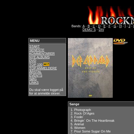
Bands:
A
-
B
-
C
-
D
-
E
-
F
-
G
-
H
-
I
-
J
-
DEMO´S
-
DIV
MENU
START
SENESTE
KOMMENTARER
NYE ALBUMS
DVD
TOP 100
TOP ANMELDERE
ÅRSTAL
EVENTS
SØG
LINKS
Du skal være logget på
for at anmelde skiver.
Sange
1.
Photograph
2.
Rock Of Ages
3.
Foolin`
4.
Bringin` On The Heartbreak
5.
Animal
6.
Women
7.
Pour Some Sugar On Me