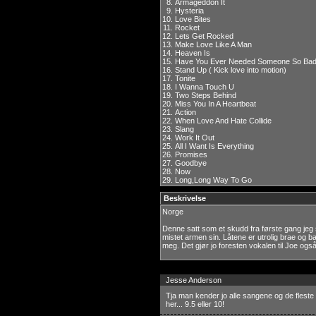
8.
Armageddon It
9.
Hysteria
10.
Love Bites
11.
Rocket
12.
Lets Get Rocked
13.
Make Love Like A Man
14.
Heaven Is
15.
Have You Ever Needed Someone So Ba
16.
Stand Up ( Kick love into motion)
17.
Tonite
18.
I Wanna Touch U
19.
Two Steps Behind
20.
Miss You In A Heartbeat
21.
Action
22.
When Love And Hate Collide
23.
Slang
24.
Work It Out
25.
All I Want Is Everything
26.
Promises
27.
Goodbye
28.
Now
29.
Long,Long Way To Go
Beskrivelse
Norge
Denne satt som et skudd fra første gang jeg 
mistet armen sin. Låtene er utrolig brae og ba
meg. Det gjør jo foresten vokalen til Joe ogs
Jesse Anderson
Tja man kender jo alle sangene og de fleste 
her... 9.5 eller 10!