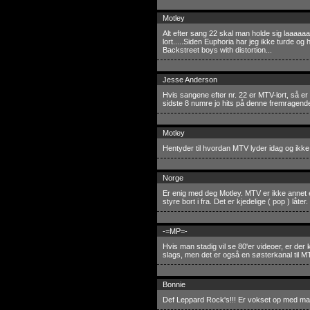
Motley
Alt efter sang 22 skal man holde sig laaaaaa
lort.....Siden Euphoria har jeg ikke turde og 
Backstreet boys with distortion...
Jesse Anderson
Hvis sangene efter nr. 22 er MTV-lort, så e
sidste 8 numre jo hits på denne fremragend
Motley
Hentyder til hvordan MTV lyder idag og ikke 
Norge
Er enig med deg Motley. MTV er ikke annet e
styre bort i fra. Det er kjedelige ( pop ) låter.
-=MP=-
Hvis man stadig vil se 80'er videoer, er der
slags, men det er også en søsterkanal til MT
Bonnie
Def Leppard Rock's!!! Er vokset op med man