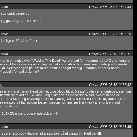
snake
Opsat: 2006-05-07 10:34:33
 sgu også denne cd!!
jeg giver dig ca. 1000 % ret!!
snake
Opsat: 2006-05-07 10:35:18
den lige et 10-tal herfra:-)
snake
Opsat: 2006-05-15 13:33:41
r er jo en gudeskive! "Walking The Dead" var en tand for moderne, så LA Guns` senere
 virker ikke så interessante. Jeg har det sommetider lidt svært med underproducerede
, så jeg tvivler også på, om deres debut er noget for mig. Hvordan er deres andre
" udspil i forhold til denne?
og
Opsat: 2006-05-15 14:57:32
n er en tand mere rå end denne. Lige på og hårdt Sleaze. Lyden er anderledes, men det
dig tydeligt at det er L.A Guns. Jeg elsker deres tre første skiver, hvoraf denne er
 to i rækken, og udviklingen er helt naturlig. Så hvis du kan forestille dig denne plade
ere sleazet, så har du den første, ligesom nummer tre i rækken var endnu en tand
re end denne.
g ELSKER underproducerede skiver :-D
snake
Opsat: 2006-05-15 18:31:36
r svaret Sixxdog - debuten skal sgu ejes på et tidspunkt. Fedt band!!