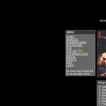
Band
MENU
START
SENESTE
KOMMENTARER
NYE ALBUMS
DVD
TOP 100
TOP ANMELDERE
ÅRSTAL
EVENTS
SØG
LINKS
Du skal være logget på
for at anmelde skiver.
Sange
1.
Let
2.
Sla
3.
Rip
4.
Sle
5.
Ne
6.
Mal
7.
The