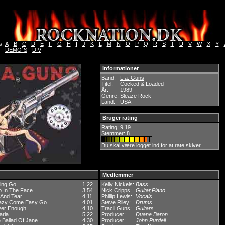
s:
A
-
B
-
C
-
D
-
E
-
F
-
G
-
H
-
I
-
J
-
K
-
L
-
M
-
N
-
O
-
P
-
Q
-
R
-
S
-
T
-
U
-
V
-
W
-
X
-
Y
-
DEMO´S
-
DIV
Informationer
Band:
L.a. Guns
Titel:
Cocked & Loaded
År:
1989
Genre:
Sleaze Rock
Land:
USA
Bruger rating
Rating:
9.19
Stemmer: 8
Du skal være logget ind for at rate skiver.
Medlemmer
ting Go
1:22
Kelly Nickels:
Bass
p In The Face
3:54
Nick Cripps:
Guitar,Piano
 And Tear
4:11
Phillip Lewis:
Vocals
azy Come Easy Go
4:01
Steve Riley:
Drums
ver Enough
4:10
Tracii Guns:
Guitars
aria
5:22
Producer:
Duane Baron
 Ballad Of Jane
4:30
Producer:
John Purdell