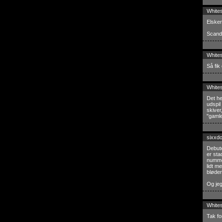
White
Elsker
Scand 
White
Så fik 
White
Det he
udspil
skiver
"gamle
sixxd
Debute
er sta
nummer
lidt m
bløde
Og je
White
Tak fo