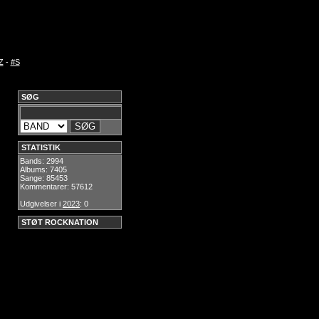
Z
-
#S
SØG
STATISTIK
Bands: 2994
Albums: 7405
Sange: 85453
Kommentarer: 57612
Udgivelser i
2023
: 0
STØT ROCKNATION