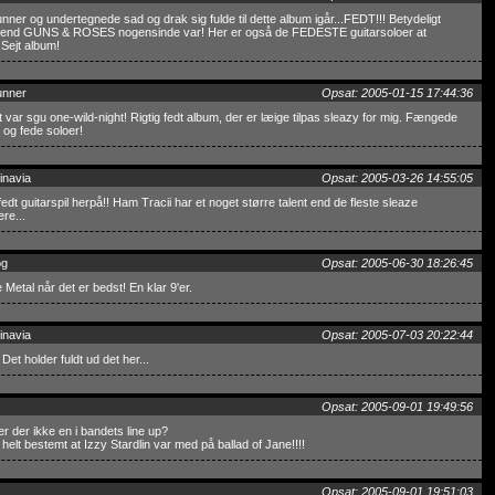
nner og undertegnede sad og drak sig fulde til dette album igår...FEDT!!! Betydeligt
 end GUNS & ROSES nogensinde var! Her er også de FEDESTE guitarsoloer at
..Sejt album!
unner
Opsat: 2005-01-15 17:44:36
t var sgu one-wild-night! Rigtig fedt album, der er læige tilpas sleazy for mig. Fængede
og fede soloer!
inavia
Opsat: 2005-03-26 14:55:05
 fedt guitarspil herpå!! Ham Tracii har et noget større talent end de fleste sleaze
re...
og
Opsat: 2005-06-30 18:26:45
 Metal når det er bedst! En klar 9'er.
inavia
Opsat: 2005-07-03 20:22:44
 Det holder fuldt ud det her...
Opsat: 2005-09-01 19:49:56
r der ikke en i bandets line up?
helt bestemt at Izzy Stardlin var med på ballad of Jane!!!!
Opsat: 2005-09-01 19:51:03