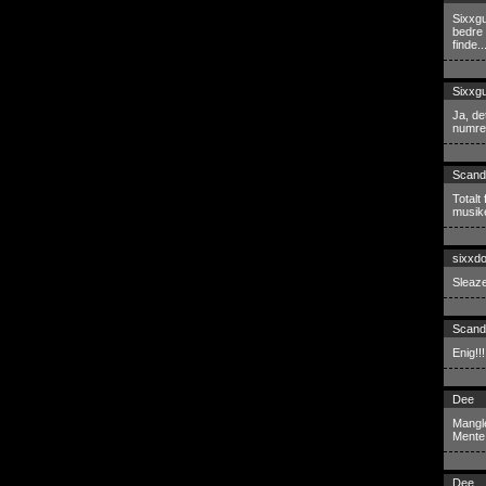
Sixxgu
bedre
finde.
Sixxg
Ja, de
numre 
Scand
Totalt
musike
sixxd
Sleaze
Scand
Enig!!!
Dee
Mangle
Mente 
Dee