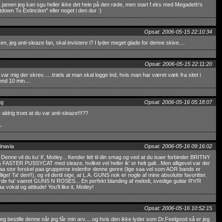
.jamen jeg kan sgu heller ikke det hele på den røde, men start f.eks med Megadeth's
down To Extinction" eller noget i den dur :)
y
Opsat: 2006-05-15 22:10:34
 en, jeg anti-sleaze fan, skal invistere i? I lyder meget glade for denne skive....
y
Opsat: 2006-05-15 22:11:20
 var mig der skrev......træls at man skal logge ind, hvis man har været væk fra sitet i
nd 10 min....
og
Opsat: 2006-05-16 05:18:07
aldrig troet at du var anti-sleaze!!!??
.
inavia
Opsat: 2006-05-16 09:16:02
Denne vil du ku' li', Motley... Kender lidt til din smag og ved at du isaer forbinder BRITNY
FASTER PUSSYCAT med sleaze, hvilket vel heller ik' er helt galt...Men alligevel var der
aa stor forskel paa grupperne indenfor denne genre (lige saa vel som AOR bands er
llige! Ta' den!!), og vil dertil sige, at L.A. GUNS nok er nogle af mine absolutte favoritter.
de ha' vaeret GUNS N ROSES... En perfekt blanding af melodi, svedige guitar R'n'R
raa vokal og attitude! You'll like it, Motley!
y
Opsat: 2006-05-16 10:52:15
 jeg bestille denne når jeg får min arv.....og hvis den ikke lyder som Dr.Feelgood så er jeg