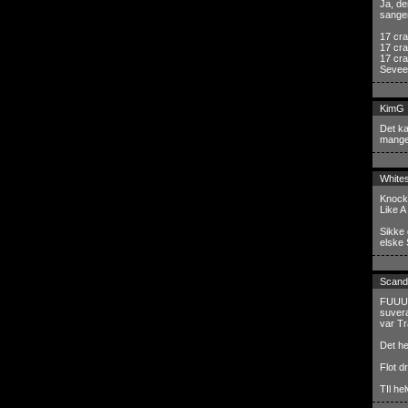
Ja, de
sanger
17 cra
17 cra
17 cra
Sevee
KimG
Det ka
mange
White
Knock
Like A
Sikke 
elske 
Scand
FUUUCK
suvera
var Tr
Det he
Flot d
TIl he