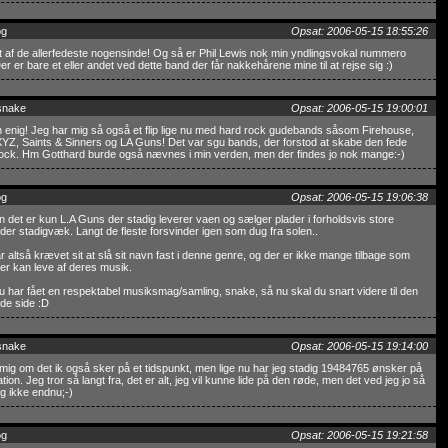
og
Opsat: 2006-05-15 18:55:26
t af de allerfedeste nogensinde! Og så er Phil Lewis nok min yndlingsvokal nummero
er er bare et eller andet ved dette band der får nakkehårene mine til at rejse sig :)
snake
Opsat: 2006-05-15 19:00:01
enig! Jeg har mig så også et flip lige nu med hard rock gudebands såsom Firehouse,
YZ, Saints & Sinners og LA Guns! Det var sgu bands, der forstod at skabe den fede
ock. Hm Gotthard burde også nævnes i min verden, men der findes jo nok mange:-)
og
Opsat: 2006-05-15 19:06:38
 det er kun L.A Guns der stadig leverer vaen og sælger plader i forholdsvis store
r stadigvæk. Langt de fleste forsvinder igen som dug fra solen..
r altså krævet sit at slå sit navn fast i denne genre, og der er ikke mange tilbage som
r kan leve af deres musik.
 har fået en respektabel musiksmag/samling, snake, så nu skal du snart videre til den
de side :D
snake
Opsat: 2006-05-15 19:14:00
 mig om det ik også sker på et tidspunkt, men lige nu har jeg stadig 19484765 ønsker på
tion. Jeg tror så langt fra, det er alt, jeg vil kunne lide på den røde, men det ved jeg jo så
ig ikke endnu;-)
og
Opsat: 2006-05-15 19:21:58