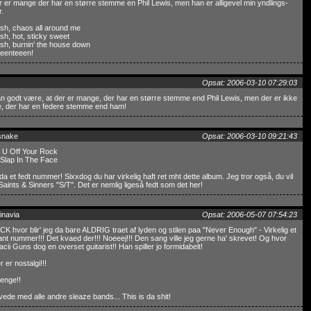
r er mange der har en større stemme en Phil Lewis, men han er alligevel min yndlings-
.
sh, chaos all around me
sh, hot, sticky sweet
sh, burnin' the house down
eenteeen!
Opsat: 2006-03-10 07:29:03
n godt være, at der er mange, der har en større stemme end Phil Lewis, men der er ikke
, der har en federe stemme end ham!
snake
Opsat: 2006-03-10 09:21:43
 U Off Your Rock
 Slap In The Face
da et fedt nummer! Sixxdog du har virkelig haft ret mht dette album. Jeg tror også, du vil
Saints & Sinners "S/T". Det er nemlig ligeså fedt som det her!
inavia
Opsat: 2006-05-07 07:54:23
 hvor blir' jeg da bare ALDRIG traet af lyden og stilen paa "Never Enough" - Virkelig et
nt nummer!!! Det kvaed der!!! Noeeej!!! Den sang ville jeg gerne ha' skrevet! Og hvor
acii Guns dog en overset guitarist!! Han spiller jo formidabelt!
r er nostalgi!!!
renge!!
lvede med alle andre sleaze bands... This is da shit!