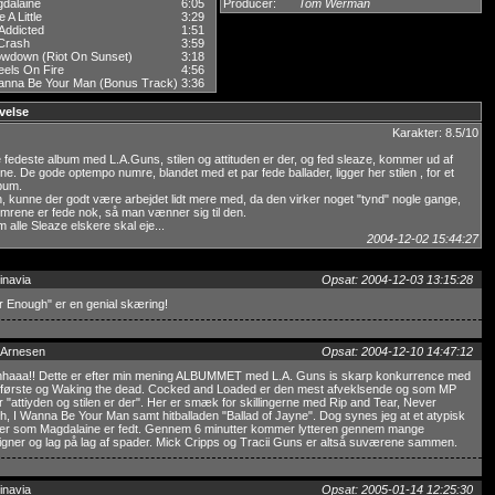
dalaine
6:05
Producer:
Tom Werman
e A Little
3:29
 Addicted
1:51
Crash
3:59
wdown (Riot On Sunset)
3:18
els On Fire
4:56
anna Be Your Man (Bonus Track)
3:36
velse
Karakter: 8.5/10
e fedeste album med L.A.Guns, stilen og attituden er der, og fed sleaze, kommer ud af
rne. De gode optempo numre, blandet med et par fede ballader, ligger her stilen , for et
bum.
, kunne der godt være arbejdet lidt mere med, da den virker noget "tynd" nogle gange,
rene er fede nok, så man vænner sig til den.
m alle Sleaze elskere skal eje...
2004-12-02 15:44:27
inavia
Opsat: 2004-12-03 13:15:28
 Enough" er en genial skæring!
 Arnesen
Opsat: 2004-12-10 14:47:12
hhaaa!! Dette er efter min mening ALBUMMET med L.A. Guns is skarp konkurrence med
 første og Waking the dead. Cocked and Loaded er den mest afveklsende og som MP
r "attiyden og stilen er der". Her er smæk for skillingerne med Rip and Tear, Never
, I Wanna Be Your Man samt hitballaden "Ballad of Jayne". Dog synes jeg at et atypisk
r som Magdalaine er fedt. Gennem 6 minutter kommer lytteren gennem mange
gner og lag på lag af spader. Mick Cripps og Tracii Guns er altså suværene sammen.
inavia
Opsat: 2005-01-14 12:25:30