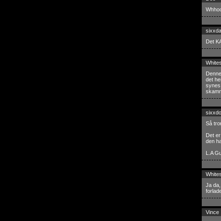
Whhooo
sixxd
Det KA
White
Denne 
det he
synes 
skamme
sixxd
Så tro
Det er
den ha
L.A Gu
White
Ja da,
forlade
Vince