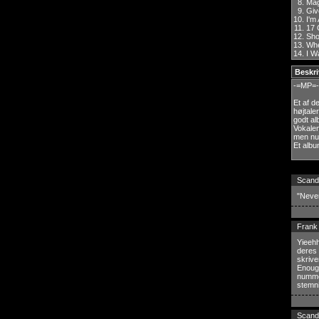
8.
Mag
9.
Giv
10.
I'm
11.
17 
12.
Sho
13.
Whe
14.
I W
Beskri
-=MP=-
Et af d
højtale
godt al
Vokalen
men num
Et albu
Scand
"Never
Frank
Yieeh
deres
skrive
Enough
numme
stemni
Scand