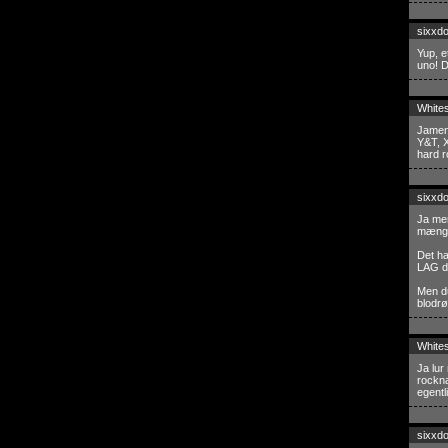
sixxd
Yup, e
uno! D
White
Jamen 
Y&T, X
hard r
sixxd
Ja men
mængde
Det ha
LAG de
Men du
blodrø
White
Ja lur
rockna
egentl
sixxd