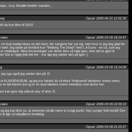
ps...Izzy Stradlin hedder manden...
awg
Opsat: 2005-09-21 12:02:30
N da kun blive til 10/10
snake
Opsat: 2006-03-09 18:24:47
cd skal stadig høres en del mere, før sangene har sat sig, men hvor er jeg dog glad for
r køb! Jeg ejede på forhånd kun "Walking The Dead" med L.A Guns - en cd, som jeg
er middelgod. Mine forventninger var derfor ikke så høje igen, men det er gjort til
! Det er rigtig fedt det her - tror lige jeg sætter den på igen:-)
og
Opsat: 2006-03-09 19:14:06
r jeg sgu også jeg sætter den på :D
 et KLASSEALBUM, og jeg tror faktisk du vil elske 'Hollywood Vampires' endnu mere,
r en lidt klarere lyd og er en tand blødere (mere melodisk) end denne her.
ns kan give mig ståsvin any ol' time :D
snake
Opsat: 2006-03-09 22:06:10
 og jeg kan ikke se, at stemmen skulle være et svagt punkt. Han synger fedt herpå! Den
r ik lige cd-afspilleren foreløbig.
Opsat: 2006-03-09 22:25:57