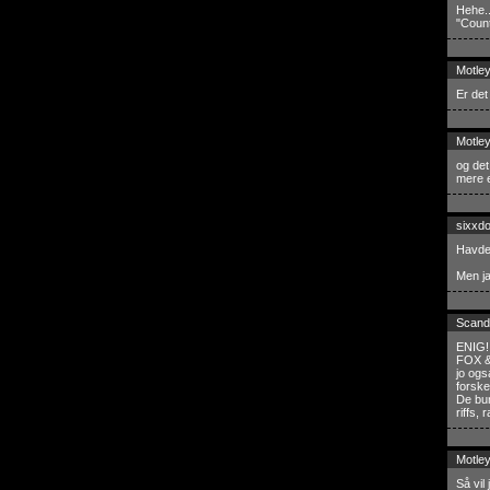
Hehe..
"Count
Motle
Er det
Motle
og det
mere e
sixxd
Havde 
Men ja
Scand
ENIG! 
FOX & 
jo ogs
forske
De bur
riffs, 
Motle
Så vil