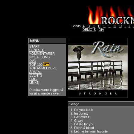
Bands:
A
-
B
-
C
-
D
-
E
-
F
-
G
-
H
-
I
-
J
-
DEMO´S
-
DIV
MENU
START
SENESTE
KOMMENTARER
NYE ALBUMS
DVD
TOP 100
TOP ANMELDERE
ÅRSTAL
EVENTS
SØG
LINKS
Du skal være logget på
for at anmelde skiver.
Sange
1.
Do you like it
2.
Insobriety
3.
Get over it
4.
Crazy
5.
I´d die for you
6.
Flesh & blood
7.
Let me be your favorite