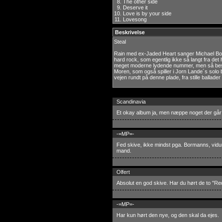
8.
The other side
9.
Deserve it
10.
Love is by your side
11.
Lovesong
Beskrivelse
Steal
Rain med ex-Jaded Heart sanger Michael Bor
hard rock, som egentlig ikke så langt fra det 
meget moderne lydende nummer, men så besind
Moren, som også spiller i Jorn Lande´s solo
vejen rundt på denne plade, fra stille ballader 
Scandinavia
Et okay album ja, men næppe noget der går ne
-=MP=-
Fed skive, ikke mindst pga. Bormanns, vidu
mand.
Olfert
Absolut en god skive. Har du hørt de to "Re
-=MP=-
Har kun hørt den nye, og den skal da ejes.