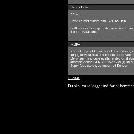
Sleazy Dane
ENIG!!
Dette er intet mindre end FANTASTISK.
Fedt at der er mange af de nyere numre med
tidligere livealbums.
-=MP=-
Normalt er jeg ikke så meget til live skiver,
for jeg er vidst ikke den eneste der er ved at
Men man må jo gøre et eller andet for at du
anbefale denne GENIALE live skive(r) med
Super fede sange, og super fed Koncert.
10 Skala
Du skal være logget ind for at kommen