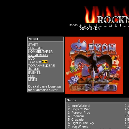
Bands:
A
-
B
-
C
-
D
-
E
-
F
-
G
-
H
-
I
-
J
-
DEMO´S
-
DIV
MENU
START
SENESTE
KOMMENTARER
NYE ALBUMS
DVD
TOP 100
TOP ANMELDERE
ÅRSTAL
EVENTS
SØG
LINKS
Du skal være logget på
for at anmelde skiver.
Sange
1.
Intro/Warlord
2:
2.
Dogs Of War
4:
3.
Forever Free
4:
4.
Requiem
5:
5.
Crusader
5:
6.
Light In The Sky
4:
7.
Iron Wheels
4: