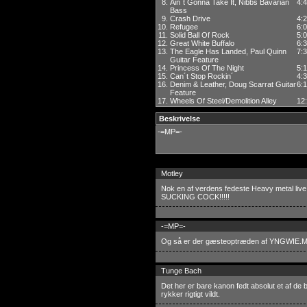
8.
Ain´t Gonna Take It, Nibbs Bavarian
4:
Bass
9.
Crash Drive
4:
10.
Refugee
6:
11.
Solid Ball Of Rock
5:
12.
Great White Buffalo
6:
13.
The Eagle Has Landed, Paul Quinn
7:
Guitar Feature
14.
Princess Of The Night
5:
15.
Can´t Stop Rockin´
4:
16.
Denim & Leather, Doug Scarrat Guitar
6:
Feature
17.
Wheels Of Steel/Demolition Alley
12
Beskrivelse
-=MP=-
Motley
Nok en af verdens fedeste Heavy metal live
SUCKING COCK!!!!!
-=MP=-
Og så er der gæsteoptræden af YNGWIE.
Tunge Bach
Det her er bare kanon fedt absolut et af de
rykker rigtigt vildt.