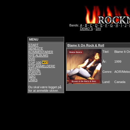
Bands:
A
-
B
-
C
-
D
-
E
-
F
-
G
-
H
-
I
-
J
-
DEMO´S
-
DIV
MENU
START
Blame It On Rock & Roll
SENESTE
Titel:
Blame It O
KOMMENTARER
NYE ALBUMS
DVD
År:
1999
TOP 100
TOP ANMELDERE
ÅRSTAL
Genre:
AOR/Melod
EVENTS
SØG
LINKS
Land:
Canada
Du skal være logget på
for at anmelde skiver.