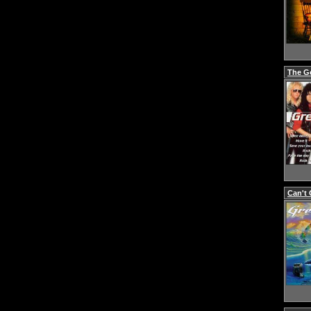
The Go
Can't 