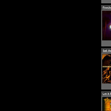
Psych
Sail A
Let It