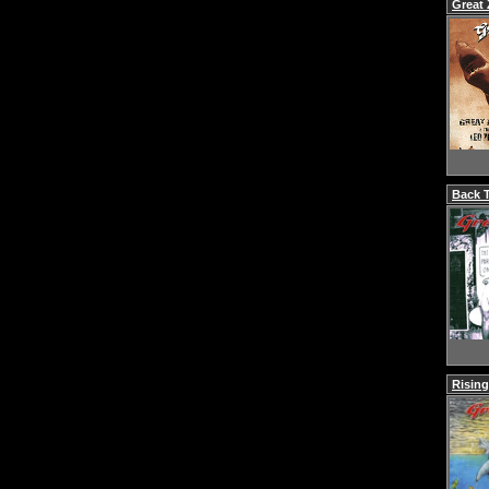
Great 
Back 
Rising