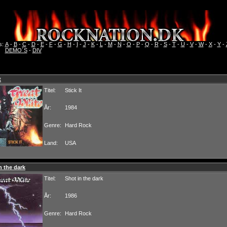
s:
A
-
B
-
C
-
D
-
E
-
F
-
G
-
H
-
I
-
J
-
K
-
L
-
M
-
N
-
O
-
P
-
Q
-
R
-
S
-
T
-
U
-
V
-
W
-
X
-
Y
-
DEMO´S
-
DIV
t
Titel:
Stick It
År:
1984
Genre:
Hard Rock
Land:
USA
n the dark
Titel:
Shot in the dark
År:
1986
Genre:
Hard Rock