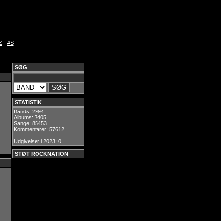
Z
-
#S
SØG
STATISTIK
Bands: 2994
Albums: 7405
Sange: 85453
Kommentarer: 57612
Udgivelser i
2023
: 0
STØT ROCKNATION