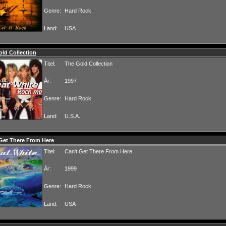
Genre:
Hard Rock
Land:
USA
ld Collection
Titel:
The Gold Collection
År:
1997
Genre:
Hard Rock
Land:
U.S.A.
Get There From Here
Titel:
Can't Get There From Here
År:
1999
Genre:
Hard Rock
Land:
USA