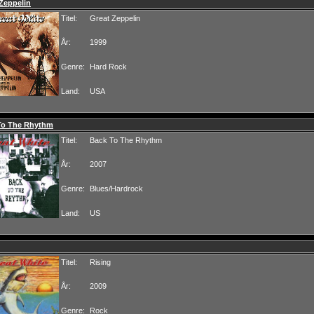
Zeppelin
Titel:
Great Zeppelin
År:
1999
Genre:
Hard Rock
Land:
USA
To The Rhythm
Titel:
Back To The Rhythm
År:
2007
Genre:
Blues/Hardrock
Land:
US
Titel:
Rising
År:
2009
Genre:
Rock