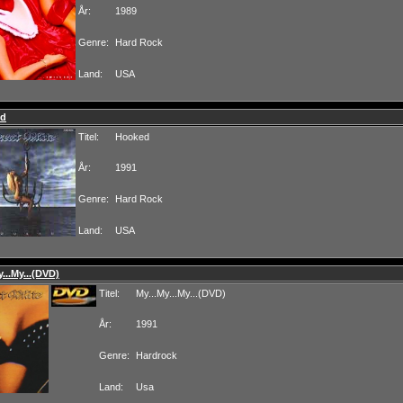
År:
1989
Genre:
Hard Rock
Land:
USA
ed
Titel:
Hooked
År:
1991
Genre:
Hard Rock
Land:
USA
y...My...(DVD)
Titel:
My...My...My...(DVD)
År:
1991
Genre:
Hardrock
Land:
Usa