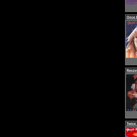
Once 
Recove
Twice