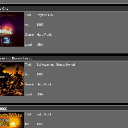
o City
Titel:
Psycho City
År:
1992
Genre:
Hard Rock
Land:
USA
way inc. Bonus live cd
Titel:
Sail Away inc. Bonus live cd
År:
1994
Genre:
Hard Rock
Land:
USA
 Rock
Titel:
Let It Rock
År:
1996