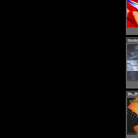
Hook
My...M