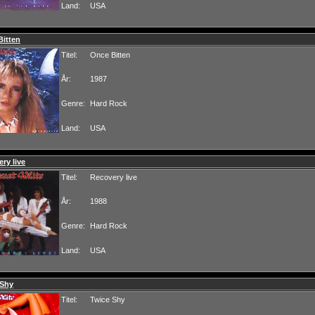
Land:
USA
Bitten
Titel:
Once Bitten
År:
1987
Genre:
Hard Rock
Land:
USA
ry live
Titel:
Recovery live
År:
1988
Genre:
Hard Rock
Land:
USA
 Shy
Titel:
Twice Shy