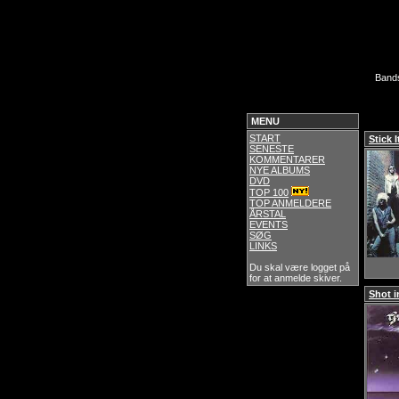
Band
MENU
START
Stick I
SENESTE
KOMMENTARER
NYE ALBUMS
DVD
TOP 100
TOP ANMELDERE
ÅRSTAL
EVENTS
SØG
LINKS
Du skal være logget på
for at anmelde skiver.
Shot i