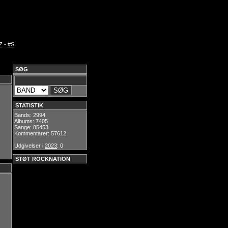
Z
-
#S
SØG
STATISTIK
Bands: 2994
Albums: 7405
Sange: 85453
Kommentarer: 57612
Udgivelser i
2023
: 0
STØT ROCKNATION