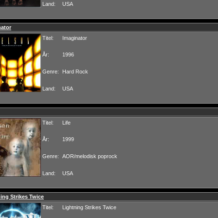
Land:
USA
nator
Titel:
Imaginator
År:
1996
Genre:
Hard Rock
Land:
USA
Titel:
Life
År:
1999
Genre:
AOR/melodisk poprock
Land:
USA
ing Strikes Twice
Titel:
Lightning Strikes Twice