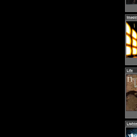
Imagi
Life
Lightn