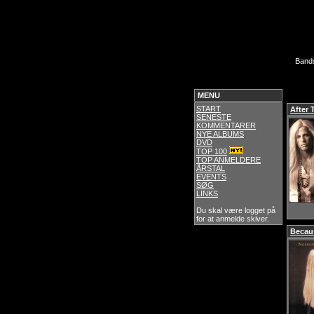
Band
MENU
START
After 
SENESTE
KOMMENTARER
NYE ALBUMS
DVD
TOP 100
TOP ANMELDERE
ÅRSTAL
EVENTS
SØG
LINKS
Du skal være logget på
for at anmelde skiver.
Becau