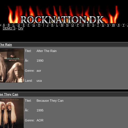
s:
A
-
B
-
C
-
D
-
E
-
F
-
G
-
H
-
I
-
J
-
K
-
L
-
M
-
N
-
O
-
P
-
Q
-
R
-
S
-
T
-
U
-
V
-
W
-
X
-
Y
-
DEMO´S
-
DIV
The Rain
Titel:
After The Rain
År:
1990
Genre:
aor
Land:
usa
se They Can
Titel:
Because They Can
År:
1995
Genre:
AOR