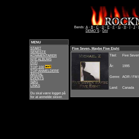
Bands:
A
-
B
-
C
-
D
-
E
-
F
-
G
-
H
-
I
-
J
-
DEMO´S
-
DIV
MENU
START
Five Seven, Maybe Five Eight
SENESTE
Titel:
Five Seven
KOMMENTARER
NYE ALBUMS
DVD
År:
1995
TOP 100
TOP ANMELDERE
ÅRSTAL
Genre:
AOR / FM 
EVENTS
SØG
LINKS
Land:
Canada
Du skal være logget på
for at anmelde skiver.