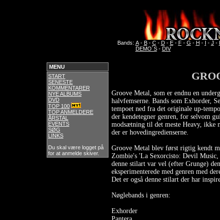
Bands:
A
-
B
-
C
-
D
-
E
-
F
-
G
-
H
-
I
-
J
-
DEMO´S
-
DIV
MENU
GRO
START
SENESTE
KOMMENTARER
Groove Metal, som er endnu en undergen
NYE ALBUMS
DVD
halvfemserne. Bands som Exhorder, Sepu
TOP 100
tempoet ned fra det originale up-temp
TOP ANMELDERE
der kendetegner genren, for selvom guit
ÅRSTAL
EVENTS
modsætning til det meste Heavy, ikke n
SØG
der er hovedingredienserne.
LINKS
Du skal være logget på
Groove Metal blev først rigtig kendt 
for at anmelde skiver.
Zombie's 'La Sexorcisto: Devil Music,
denne stilart var vel (efter Grunge) d
eksperimenterede med genren med dere
Det er også denne stilart der har insp
Nøglebands i genren:
Exhorder
Pantera