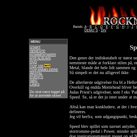
Bands:
A
-
B
-
C
-
D
-
E
-
F
-
G
-
H
-
I
-
J
-
DEMO´S
-
DIV
MENU
Sp
START
SENESTE
KOMMENTARER
Den genre der indiskutabelt er størst 
NYE ALBUMS
DVD
nemmeste måde at forklare stilen på, 
TOP 100
Metal, blande det hele lidt sammen og 
TOP ANMELDERE
Så simpelt er det nu alligevel ikke.
ÅRSTAL
EVENTS
SØG
De allerførste udgivelser fra bl.a Hel
LINKS
Overkill og endda Motörhead bliver be
Du skal være logget på
Judas Priest's udgivelser, som f.eks 'Pai
for at anmelde skiver.
Speed. Se, så er det jo intet under at m
Altså kan man konkludere, at der i hver
defineres.
Jeg vil herfra, som udgangspunkt, besk
Speed blev spillet som navnet antyder,
stortromme-pedal i Power, minder spil
dog inspirationsmæssigt meget op ad