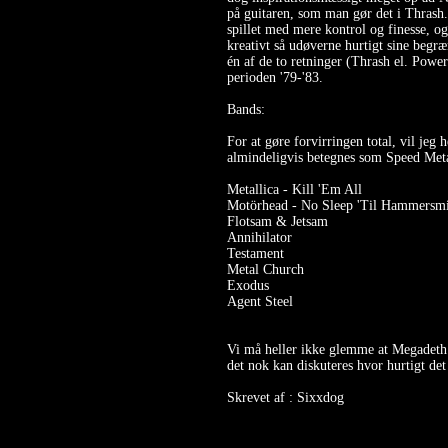
på guitaren, som man gør det i Thrash.
spillet med mere kontrol og finesse, og
kreativt så udøverne hurtigt sine begræ
én af de to retninger (Thrash el. Power
perioden '79-'83.
Bands:
For at gøre forvirringen total, vil jeg
almindeligvis betegnes som Speed Met
Metallica - Kill 'Em All
Motörhead - No Sleep 'Til Hammersm
Flotsam & Jetsam
Annihilator
Testament
Metal Church
Exodus
Agent Steel
Vi må heller ikke glemme at Megadeth
det nok kan diskuteres hvor hurtigt det
Skrevet af : Sixxdog