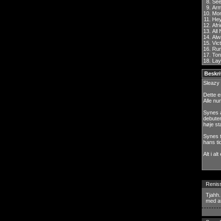
8.
See
9.
Arm
10.
Mon
11.
Hey
12.
Afr
13.
All
14.
Alw
15.
Vic
16.
Rum
17.
Ton
18.
Lay
Beskri
Sleazy
Dette e
Alle nu
Synes a
debuten
høje st
Synes t
hans ti
Alt i a
Renis
Tjahh.
med at