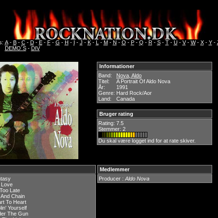
s:
A
-
B
-
C
-
D
-
E
-
F
-
G
-
H
-
I
-
J
-
K
-
L
-
M
-
N
-
O
-
P
-
Q
-
R
-
S
-
T
-
U
-
V
-
W
-
X
-
Y
-
DEMO´S
-
DIV
Informationer
Band:
Nova, Aldo
Titel:
A Portrait Of Aldo Nova
År:
1991
Genre:
Hard Rock/Aor
Land:
Canada
Bruger rating
Rating:
7.5
Stemmer: 2
Du skal være logget ind for at rate skiver.
Medlemmer
ntasy
Producer :
Aldo Nova
 Love
s Too Late
l And Chain
rt To Heart
lin' Yourself
der The Gun