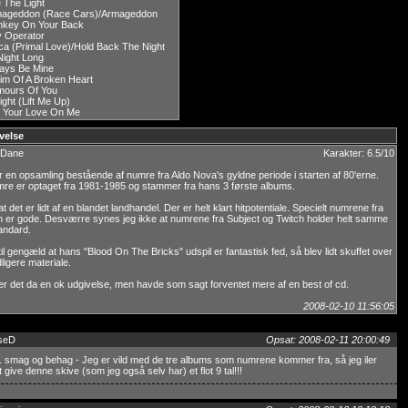
 The Light
ageddon (Race Cars)/Armageddon
key On Your Back
 Operator
ica (Primal Love)/Hold Back The Night
 Night Long
ays Be Mine
tim Of A Broken Heart
ours Of You
ight (Lift Me Up)
 Your Love On Me
velse
 Dane
Karakter: 6.5/10
r en opsamling bestående af numre fra Aldo Nova's gyldne periode i starten af 80'erne.
mre er optaget fra 1981-1985 og stammer fra hans 3 første albums.
t det er lidt af en blandet landhandel. Der er helt klart hitpotentiale. Specielt numrene fra
 er gode. Desværre synes jeg ikke at numrene fra Subject og Twitch holder helt samme
andard.
il gengæld at hans "Blood On The Bricks" udspil er fantastisk fed, så blev lidt skuffet over
dligere materiale.
lt er det da en ok udgivelse, men havde som sagt forventet mere af en best of cd.
2008-02-10 11:56:05
seD
Opsat: 2008-02-11 20:00:49
. smag og behag - Jeg er vild med de tre albums som numrene kommer fra, så jeg iler
 give denne skive (som jeg også selv har) et flot 9 tal!!!