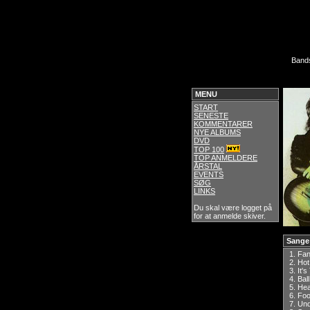
Band
MENU
START
SENESTE
KOMMENTARER
NYE ALBUMS
DVD
TOP 100
TOP ANMELDERE
ÅRSTAL
EVENTS
SØG
LINKS
Du skal være logget på
for at anmelde skiver.
Sange
1.
Fa
2.
Hot
3.
It'
4.
Bal
5.
Hea
6.
Foo
7.
Un