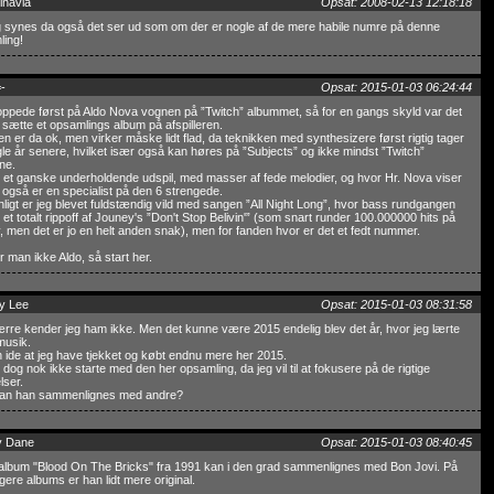
inavia
Opsat: 2008-02-13 12:18:18
g synes da også det ser ud som om der er nogle af de mere habile numre på denne
ling!
-
Opsat: 2015-01-03 06:24:44
ppede først på Aldo Nova vognen på ”Twitch” albummet, så for en gangs skyld var det
t sætte et opsamlings album på afspilleren.
n er da ok, men virker måske lidt flad, da teknikken med synthesizere først rigtig tager
gle år senere, hvilket især også kan høres på ”Subjects” og ikke mindst ”Twitch”
ne.
alt et ganske underholdende udspil, med masser af fede melodier, og hvor Hr. Nova viser
 også er en specialist på den 6 strengede.
ligt er jeg blevet fuldstændig vild med sangen ”All Night Long”, hvor bass rundgangen
 et totalt rippoff af Jouney's ”Don't Stop Belivin'” (som snart runder 100.000000 hits på
y, men det er jo en helt anden snak), men for fanden hvor er det et fedt nummer.
 man ikke Aldo, så start her.
y Lee
Opsat: 2015-01-03 08:31:58
re kender jeg ham ikke. Men det kunne være 2015 endelig blev det år, hvor jeg lærte
musik.
 ide at jeg have tjekket og købt endnu mere her 2015.
l dog nok ikke starte med den her opsamling, da jeg vil til at fokusere på de rigtige
lser.
an han sammenlignes med andre?
y Dane
Opsat: 2015-01-03 08:40:45
album "Blood On The Bricks" fra 1991 kan i den grad sammenlignes med Bon Jovi. På
ligere albums er han lidt mere original.