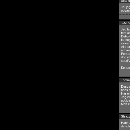
Scand
Ja, je
opsam
-=MP=
Jeg ho
fedt a
Debute
fat no
skiver
Alt i 
at han
Person
dog er
spotif
Kender
Tomm
Desvær
hans 
Har en
Jeg vi
udgive
Men k
Sleaz
Hans 
de tid