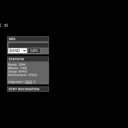
Z
-
#S
SØG
STATISTIK
Bands: 2994
Albums: 7405
Sange: 85453
Kommentarer: 57612
Udgivelser i
2023
: 0
STØT ROCKNATION