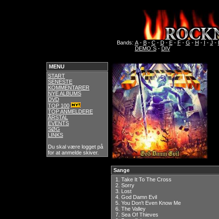
Bands:
A
-
B
-
C
-
D
-
E
-
F
-
G
-
H
-
I
-
J
-
DEMO´S
-
DIV
MENU
START
SENESTE
KOMMENTARER
NYE ALBUMS
DVD
TOP 100
TOP ANMELDERE
ÅRSTAL
EVENTS
SØG
LINKS
Du skal være logget på
for at anmelde skiver.
Sange
1.
Take It To The Cross
2.
Sorry
3.
Lost
4.
God Damn Evil
5.
You Don't Even Know Me
6.
The Valley
7.
Sea Of Thieves