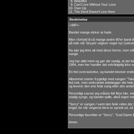
8.
Beautiful
9.
Can't Live Without Your Love
10.
Own Up
11.
The Devil Doesn't Live Here
Beskrivelse
-=MP=-
Bandet mange elsker at hade.
Men i forhold til så mange andre 80'er band de
på halv når Stryper udgiver noget nyt (selvom 
Nu ejer jeg ikke alt med disse herrer, men stil
sange.
Jeg har altid ment og gør det stadig, at det b
1994, men her handler det selvfølgelig ikke
En fed overraskelse, og bandet beviser endn
Albummet starter frygteligt med sangen ”Take 
fed nok, men omkvædet ødelægger det hele, m
og leverer den ene fede sang efter den ande
Personligt savner jeg måske lidt flere hits, m
stadig synge, og bandet spille, altså ingen m
”Sorry” er sangen / samt den fede video der
engel, for når vingerne først er spredt ud, så 
Personlige favoritter er ”Sorry”, ”God Damn Ev
Amen.