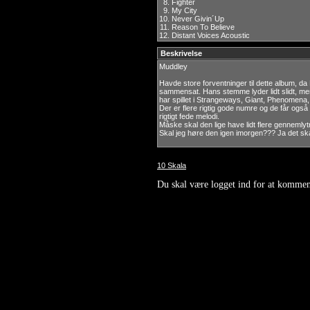
8.
Fighter
9.
My City
10.
Never Givin´Up
11.
Reason To Believe
12.
Distant Voices Acoustic
Beskrivelse
Muddley
Havde store forventninger til dette album, da
sammensat. Hans stemme lyder lidt slidt, m
har spillet i Strangeways, Giant, Phenomena,
Der er flere rigtig gode numre og de får ogs
rigtigt fede melodi.
Måske skal den lige have lidt flere gennemlyt
Skal jeg høre den igen imorgen??? Ja det skal
10 Skala
Du skal være logget ind for at kommen