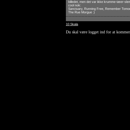
billedet, men det var ikke krumme-tæer-sle
cool nok:
Sanctuary, Running Free, Remember Tomorr
The Rue Morgue :)
10 Skala
Du skal være logget ind for at kommen