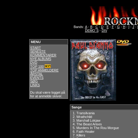
Bands:
A
-
B
-
C
-
D
-
E
-
F
-
G
-
H
-
I
-
J
-
DEMO´S
-
DIV
MENU
START
SENESTE
KOMMENTARER
NYE ALBUMS
DVD
TOP 100
TOP ANMELDERE
ÅRSTAL
EVENTS
SØG
LINKS
Du skal være logget på
for at anmelde skiver.
Sange
1.
Transilvania
2.
Wrathchild
3.
Marshall Lokjaw
4.
The Beast Arises
5.
Murders In The Rou Morgue
6.
Faith Healer
7.
Killers