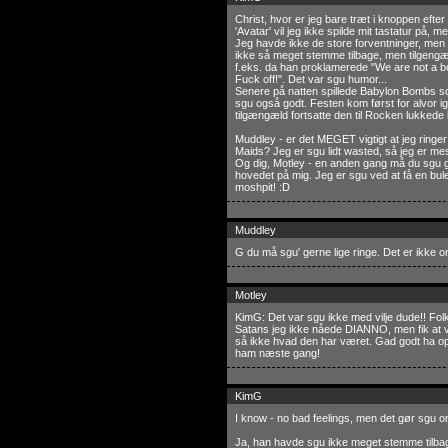
Christ, hvor er jeg bare træt i knoppen eft
'Avatar' vil jeg ikke spilde mit tastatur på
Jeg havde ikke de store forventninger, men
ikke så meget stemme tilbage, men tilgengæl
f.eks. da han proklamerede "We are not a b
Fuck off!". Det var sgu humor...
Senere på natten spillede Babylon Bombs so
sgu også godt. Festen kom først for alvor 
tilgængæld fortsatte den til Rocken lukkede k
Muddley - er det MEGET vigtigt at jeg ringer 
Maids? Jeg er sgu lidt wasted, så jeg er mes
Og dig, Motley - en anden gang må du sgu g
hovedet på mig. Jeg er sgu ved at få en bule
moshpit! :D
Muddley
G du må sgu' gerne lige ringe. Det er ikke 
Motley
KimG: Det var sgu ikke med vilje dude!! Fol
Satans jeg ikke nåede DIANNO, men fik at vid
så ikke hvad den har været. Gad godt ha 
ham næste gang!
KimG
I know - no bad feelings, men det gør sgu ondt
Ja, han havde sgu ikke meget stemme tilbage