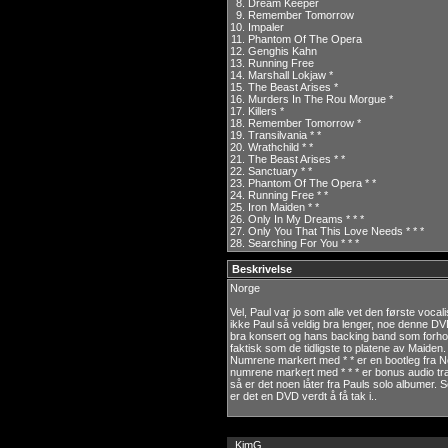
8.
Dream Keeper
9.
Remember Tomorrow
10.
Impaler
11.
Phantom Of The Opera
12.
Genghis Kahn
13.
Running Free
14.
Marshall Lokjaw *
15.
The Beast Arises *
16.
Murders In The Rou Morgue *
17.
Killers *
18.
Remember Tomorrow *
19.
Transilvania * *
20.
Wrathchild * *
21.
The Beast Arises * *
22.
Sanctuary * *
23.
Phantom Of The Opera * *
24.
Running Free * *
25.
Iron Maiden * *
26.
Only In My Dreams * * *
27.
Only You That This Love Needs * * *
28.
Searching For You * * *
Beskrivelse
Norge
Vel, Paul var jo som alle vet den første vocali
ikke Paul så veldig bra lenger, noe denne D
bra konsert og hans backing band som forholdsv
faktisk som de tidligste to platene av Maide
Numrene markert med * * er en bootleg fra N
numrene markert med * * * er bonus audio tra
så er det noen låter fra Pauls solo albumer. 
er det en DVD verdt å få tak i..
KimG