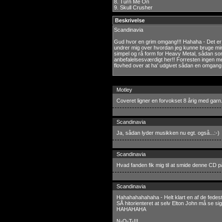
8.
Turn Me On
9.
Skull Crusher
Beskrivelse
Scandinavia
Gud hvor en grim omgang!!! Hahaha - Det er s
undrer mig over hvordan jeg kunne bruge min
simpel og rå form for Heavy Metal, sådan som 
anbefalelsesværdigt her!! Forresten ingen m
flovhed over at ha' udgivet sådan en omgang 
Motley
Coveret ligner en forvokset 8 årig med garn.
Scandinavia
Ja, sådan lyder musikken nu egt. også...:-)
Scandinavia
Hvad fanden fik mig til at smide denne CD p
Scandinavia
Hahahahahahaha - Helt klart en af de fedeste
SÅ hitorienteret at selv Elton John må se si
HAHAHAHA
N-O-T-!!!