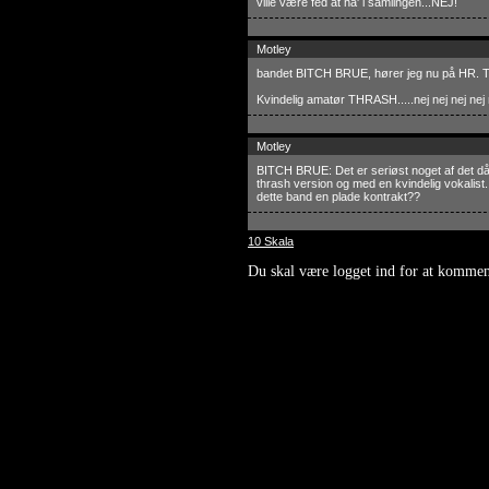
ville være fed at ha' i samlingen...NEJ!
Motley
bandet BITCH BRUE, hører jeg nu på HR. Tro
Kvindelig amatør THRASH.....nej nej nej nej ne
Motley
BITCH BRUE: Det er seriøst noget af det då
thrash version og med en kvindelig vokalist
dette band en plade kontrakt??
10 Skala
Du skal være logget ind for at kommen