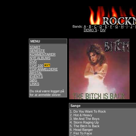
Bands:
A
-
B
-
C
-
D
-
E
-
F
-
G
-
H
-
I
-
J
-
DEMO´S
-
DIV
MENU
START
SENESTE
KOMMENTARER
NYE ALBUMS
DVD
TOP 100
TOP ANMELDERE
ÅRSTAL
EVENTS
SØG
LINKS
Du skal være logget på
for at anmelde skiver.
Sange
1.
Do You Want To Rock
2.
Hot & Heavy
3.
Me And The Boys
4.
Storm Raging Up
5.
The Bitch Is Back
6.
Head Banger
7.
Fist To Face