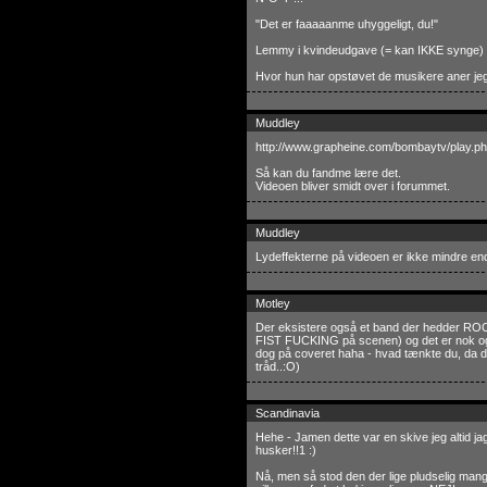
"Det er faaaaanme uhyggeligt, du!"
Lemmy i kvindeudgave (= kan IKKE synge)
Hvor hun har opstøvet de musikere aner jeg d
Muddley
http://www.grapheine.com/bombaytv/play.p
Så kan du fandme lære det.
Videoen bliver smidt over i forummet.
Muddley
Lydeffekterne på videoen er ikke mindre e
Motley
Der eksistere også et band der hedder ROC
FIST FUCKING på scenen) og det er nok ogs
dog på coveret haha - hvad tænkte du, da d
tråd..:O)
Scandinavia
Hehe - Jamen dette var en skive jeg altid ja
husker!!1 :)
Nå, men så stod den der lige pludselig mange