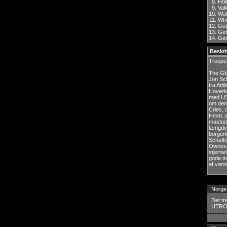
8.
Hol
9.
Val
10.
Wat
11.
Whe
12.
Get
13.
Get
14.
Get
Beskri
Troope
The Gl
Jon Sch
fra Att
Hovedvæ
med USA
om den
Cries, 
Hmm..ef
mastodo
længde
borgerk
Schaffe
Ownes, 
stjerne
gode me
af vamm
Norge
Det tr
UTRO