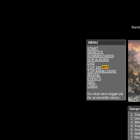
Band
MENU
START
SENESTE
KOMMENTARER
NYE ALBUMS
DVD
TOP 100
TOP ANMELDERE
ÅRSTAL
EVENTS
SØG
LINKS
Du skal være logget på
for at anmelde skiver.
Sange
1.
The
2.
Dec
3.
Whe
4.
The
5.
Gr
6.
Atti
7.
Red