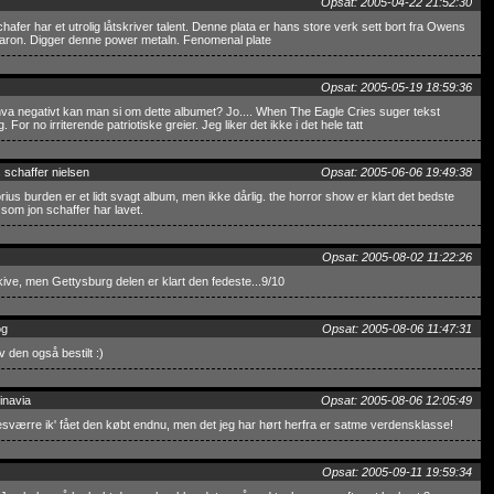
Opsat: 2005-04-22 21:52:30
hafer har et utrolig låtskriver talent. Denne plata er hans store verk sett bort fra Owens
aron. Digger denne power metaln. Fenomenal plate
Opsat: 2005-05-19 18:59:36
 hva negativt kan man si om dette albumet? Jo.... When The Eagle Cries suger tekst
. For no irriterende patriotiske greier. Jeg liker det ikke i det hele tatt
 schaffer nielsen
Opsat: 2005-06-06 19:49:38
orius burden er et lidt svagt album, men ikke dårlig. the horror show er klart det bedste
som jon schaffer har lavet.
Opsat: 2005-08-02 11:22:26
ive, men Gettysburg delen er klart den fedeste...9/10
og
Opsat: 2005-08-06 11:47:31
v den også bestilt :)
inavia
Opsat: 2005-08-06 12:05:49
sværre ik' fået den købt endnu, men det jeg har hørt herfra er satme verdensklasse!
Opsat: 2005-09-11 19:59:34