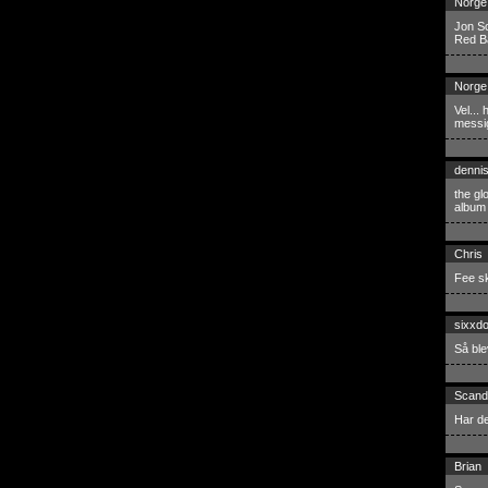
Norge
Jon Sc
Red B
Norge
Vel...
messig
dennis
the gl
album 
Chris
Fee sk
sixxd
Så ble
Scand
Har de
Brian