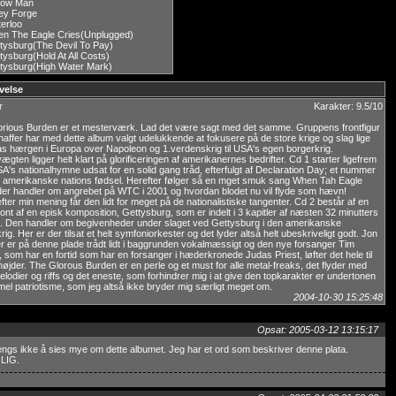
low Man
ley Forge
erloo
n The Eagle Cries(Unplugged)
tysburg(The Devil To Pay)
tysburg(Hold At All Costs)
tysburg(High Water Mark)
velse
r
Karakter: 9.5/10
orious Burden er et mesterværk. Lad det være sagt med det samme. Gruppens frontfigur
affer har med dette album valgt udelukkende at fokusere på de store krige og slag lige
ilas hærgen i Europa over Napoleon og 1.verdenskrig til USA's egen borgerkrig.
gten ligger helt klart på glorificeringen af amerikanernes bedrifter. Cd 1 starter ligefrem
's nationalhymne udsat for en solid gang tråd, efterfulgt af Declaration Day; et nummer
 amerikanske nations fødsel. Herefter følger så en mget smuk sang When Tah Eagle
der handler om angrebet på WTC i 2001 og hvordan blodet nu vil flyde som hævn!
ter min mening får den lidt for meget på de nationalistiske tangenter. Cd 2 består af en
nt af en episk komposition, Gettysburg, som er indelt i 3 kapitler af næsten 32 minutters
. Den handler om begivenheder under slaget ved Gettysburg i den amerikanske
rig. Her er der tilsat et helt symfoniorkester og det lyder altså helt ubeskriveligt godt. Jon
r er på denne plade trådt lidt i baggrunden vokalmæssigt og den nye forsanger Tim
som har en fortid som har en forsanger i hæderkronede Judas Priest, løfter det hele til
højder. The Glorous Burden er en perle og et must for alle metal-freaks, det flyder med
lodier og riffs og det eneste, som forhindrer mig i at give den topkarakter er undertonen
el patriotisme, som jeg altså ikke bryder mig særligt meget om.
2004-10-30 15:25:48
Opsat: 2005-03-12 13:15:17
engs ikke å sies mye om dette albumet. Jeg har et ord som beskriver denne plata.
LIG.