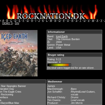
s:
A
-
B
-
C
-
D
-
E
-
F
-
G
-
H
-
I
-
J
-
K
-
L
-
M
-
N
-
O
-
P
-
Q
-
R
-
S
-
T
-
U
-
V
-
W
-
X
-
Y
-
DEMO´S
-
DIV
Informationer
Band:
Iced Earth
Titel:
The Glorious Burden
År:
2004
Genre:
Power Metal
Land:
USA
Bruger rating
Rating:
9.13
Stemmer: 4
Du skal være logget ind for at rate skiver.
Medlemmer
 Star-Spangles Banner
James
laration Day
MacDonough:
Bass
n The Eagle Cries
Jon Schaffer:
Rhytm&Lead Guitars,
 Reckoning
vocals
eenface
Richard Christy:
Drums
la
Tim Owens:
Lead vocals
 Baron/Blue Max
Producer:
Jim Morris