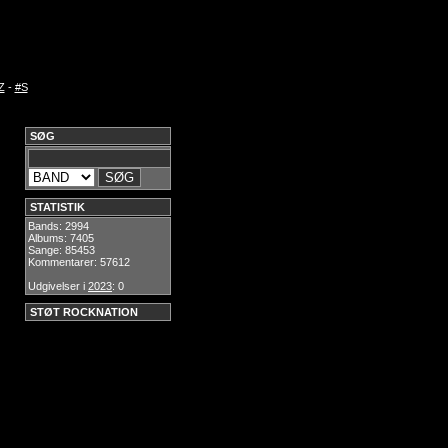
Z
-
#S
SØG
STATISTIK
Bands: 2994
Albums: 7405
Sange: 85453
Kommentarer: 57612
Udgivelser i
2023
: 0
STØT ROCKNATION