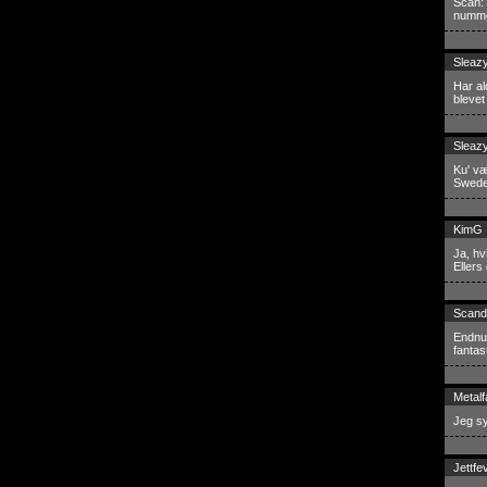
Scan: 
numme
Sleaz
Har al
blevet
Sleaz
Ku' væ
Sweden
KimG
Ja, hv
Ellers
Scand
Endnu 
fantas
Metalf
Jeg sy
Jettfe