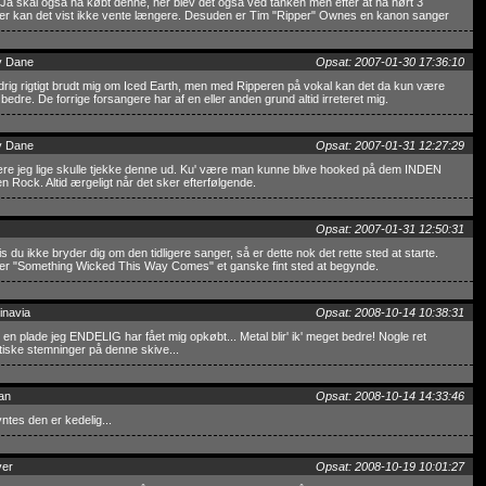
Ja skal også ha købt denne, her blev det også ved tanken men efter at ha hørt 3
r kan det vist ikke vente længere. Desuden er Tim "Ripper" Ownes en kanon sanger
y Dane
Opsat: 2007-01-30 17:36:10
drig rigtigt brudt mig om Iced Earth, men med Ripperen på vokal kan det da kun være
 bedre. De forrige forsangere har af en eller anden grund altid irreteret mig.
y Dane
Opsat: 2007-01-31 12:27:29
re jeg lige skulle tjekke denne ud. Ku' være man kunne blive hooked på dem INDEN
 Rock. Altid ærgeligt når det sker efterfølgende.
Opsat: 2007-01-31 12:50:31
is du ikke bryder dig om den tidligere sanger, så er dette nok det rette sted at starte.
 er "Something Wicked This Way Comes" et ganske fint sted at begynde.
inavia
Opsat: 2008-10-14 10:38:31
en plade jeg ENDELIG har fået mig opkøbt... Metal blir' ik' meget bedre! Nogle ret
tiske stemninger på denne skive...
an
Opsat: 2008-10-14 14:33:46
ntes den er kedelig...
ver
Opsat: 2008-10-19 10:01:27