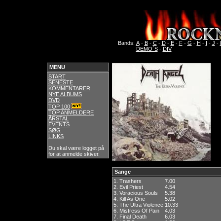
Bands:
A
-
B
-
C
-
D
-
E
-
F
-
G
-
H
-
I
-
J
-
DEMO´S
-
DIV
MENU
START
SENESTE
KOMMENTARER
NYE ALBUMS
DVD
TOP 100
TOP ANMELDERE
ÅRSTAL
EVENTS
SØG
LINKS
Du skal være logget på
for at anmelde skiver.
Sange
1.
Trashers
7.00
2.
Evil Priest
4.54
3.
Voracious Souls
5.38
4.
Kill As One
5.02
5.
The Ultra Violence
10.33
6.
Mistress Of Pain
4.03
7.
Final Death
6.03