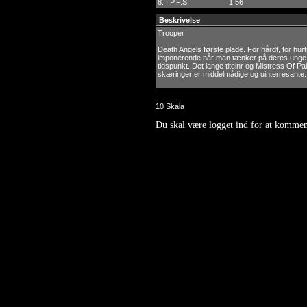
8.
I.P.F.S
1.56
Beskrivelse
Trooper
Death Angels første plade. For hårdt, for hur
imponerende når man tænker på deres unge a
tidspunkt. Det lange titelnr og Mistress Of Pa
skæringer er middelmådige og uinterresante.
10 Skala
Du skal være logget ind for at kommen