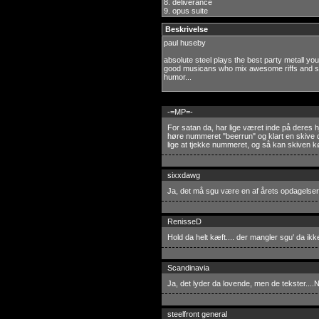
8.
deliverance
9.
opus suite
Beskrivelse
paul huseby
absolute steel plays the best party metall you`
good musicans who mix awesome riffs and sol
humor...
-=MP=-
For satan da, har lige været inde på deres
høre nummeret "beerrun" og klart en skive der
lige at tjekke nummeret, og så kan skiven
sixxdawg
Ja, det må sgu være en af årets opdagelser
RenisseD
Hold da helt kæft.... der mangler sgu' da 
Scandinavia
Ja, det lyder da lovende, men de tekster....
steelfront general