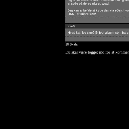
Og de to sidste numre er instrumental, guitar
at spille på deres økser, wow!
Jeg kan anbefale at købe den via eBay, hvor
DKK - et super-køb!
KimG
Hvad kan jeg sige? Et fedt album, som bare s
10 Skala
Du skal være logget ind for at kommen