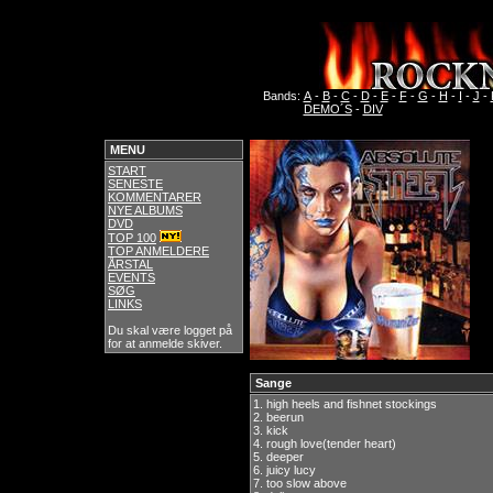
Bands:
A
-
B
-
C
-
D
-
E
-
F
-
G
-
H
-
I
-
J
-
DEMO´S
-
DIV
MENU
START
SENESTE
KOMMENTARER
NYE ALBUMS
DVD
TOP 100
TOP ANMELDERE
ÅRSTAL
EVENTS
SØG
LINKS
Du skal være logget på
for at anmelde skiver.
Sange
1.
high heels and fishnet stockings
2.
beerun
3.
kick
4.
rough love(tender heart)
5.
deeper
6.
juicy lucy
7.
too slow above