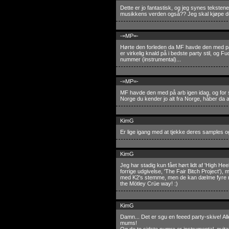
Dette er jo fantastisk, og jeg synes tekstene
musikkens verden også?? Jeg skal kjøpe d
-=MP=-
Hørte den forleden da MF havde den med på a
er virkelig knald på i bedste party stil, og F
nummer (instrumental)...
-=MP=-
MF havde den med på arb igen idag, og for sa
Norge du kender jo alt fra Norge, håber da a
KimG
Er lige igang med at tjekke deres samples og
KimG
Jeg har stadig kun fået hørt lidt af 'High Hee
forrige udgivelse, 'The Fair Bitch Project'), m
med K2's stemme, men de kan dælme fyre nog
the Mötley Crüe way! :)
KimG
Damn... Det er sgu en feeed party-skive! Alle
mums!